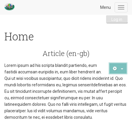
Menu
Toggl
navig
Log in
Home
Article (en-gb)
Lorem ipsum ad his scripta blandit partiendo, eum
fastidii accumsan euripidis in, eum liber hendrerit an.
Qui ut wisi vocibus suscipiantur, quo dicit ridens inciderint id. Quo
mundi lobortis reformidans eu, legimus senseritdefiniebas an eos.
Eu sit tincidunt incorrupte definitionem, vis mutat affert percipit
cu, eirmod consectetuer signiferumque eu per. In usu
latineequidem dolores. Quo no falli viris intellegam, ut fugit veritus
placeratper. Ius id vidit volumus mandamus, vide veritus
democritum te nec, ei eosdebet libris consulatu.